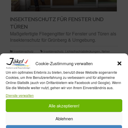
INSEKTENSCHUTZ FÜR FENSTER UND
TÜREN
Maßgefertigte Fliegengitter für Fenster und Türen als
Insektenschutz für Grünberg & Umgebung.
Insektenschutz
Insektenschutz
,
Lichtschachtabdeckungen
,
Neher
Cookie-Zustimmung verwalten
Um ein optimales Erlebnis zu bieten, benutzt diese Website sogenannte
Cookies, um Ihre Benutzererfahrung zu verbessern und für allgemeine
Online-Statistik (auch von Drittanbietern wie Facebook und Google). Wenn
Farben & Raumdesign Jäkel e.K
Sie die Website weiter nutzt, gehen wir von Ihrem Einverständnis aus.
Dienste verwalten
Alsfelderstr. 9 - 35305 Grünberg
06401 6214
Alle akzeptieren!
Ablehnen
Öffnungszeiten:
Mo. – Fr. : 9.00 – 12.30 & 14.30 – 18.00 Uhr