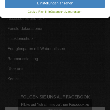
Einstellungen ansehen
und Sa: 9.00 – 13.00 Uhr
Cookie-Richtlinie
Datenschutz
Impressum
Accessoires und Deko
Fensterdekorationen
Insektenschutz
Energiesparen mit Wabenplissee
Raumausstattung
Über uns
Kontakt
FOLGEN SIE UNS AUF FACEBOOK
Klicke auf "Ich stimme zu", um Facebook zu