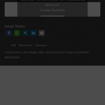
aktivieren
Folgen Sie uns auf facebook
Cookie-Richtlinie
Ich stimme zu
Inhalt Teilen:
AGB
Datenschutz
Impressum
© 2026 Farben & Raumdesign Jäkel. 35305 Grünberg | Design by XCONSULT
WEBDESIGN