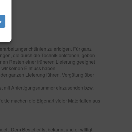
en
arbeitungsrichtlinien zu erfolgen. Für ganz
ngen, die durch die Technik entstehen, geben
nen Resten einer früheren Lieferung geeignet
 wir keinen Einfluss haben.
g der ganzen Lieferung führen. Vergütung über
hst mit Anfertigungsnummer einzusenden bzw.
fekte machen die Eigenart vieler Materialien aus
elt. Dem Besteller ist bekannt und er willigt