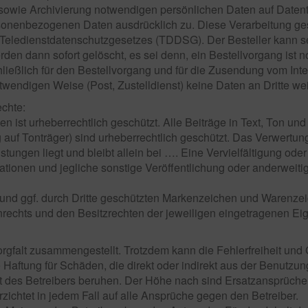
g sowie Archivierung notwendigen persönlichen Daten auf Daten
sonenbezogenen Daten ausdrücklich zu. Diese Verarbeitung ge
edienstdatenschutzgesetzes (TDDSG). Der Besteller kann seine
den dann sofort gelöscht, es sei denn, ein Bestellvorgang ist n
hließlich für den Bestellvorgang und für die Zusendung vom In
wendigen Weise (Post, Zustelldienst) keine Daten an Dritte wei
echte:
 ist urheberrechtlich geschützt. Alle Beiträge in Text, Ton und
 auf Tonträger) sind urheberrechtlich geschützt. Das Verwertungs
tungen liegt und bleibt allein bei …. Eine Vervielfältigung od
kationen und jegliche sonstige Veröffentlichung oder anderweit
 und ggf. durch Dritte geschützten Markenzeichen und Warenze
echts und den Besitzrechten der jeweiligen eingetragenen Ei
rgfalt zusammengestellt. Trotzdem kann die Fehlerfreiheit und 
e Haftung für Schäden, die direkt oder indirekt aus der Benutzun
keit des Betreibers beruhen. Der Höhe nach sind Ersatzansprüc
rzichtet in jedem Fall auf alle Ansprüche gegen den Betreiber.