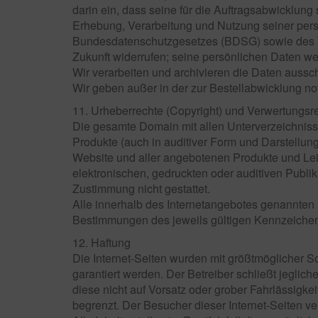
darin ein, dass seine für die Auftragsabwicklun
Erhebung, Verarbeitung und Nutzung seiner per
Bundesdatenschutzgesetzes (BDSG) sowie des Tel
Zukunft widerrufen; seine persönlichen Daten wer
Wir verarbeiten und archivieren die Daten aussc
Wir geben außer in der zur Bestellabwicklung not
11. Urheberrechte (Copyright) und Verwertungsr
Die gesamte Domain mit allen Unterverzeichnissen
Produkte (auch in auditiver Form und Darstellung
Website und aller angebotenen Produkte und Leis
elektronischen, gedruckten oder auditiven Publi
Zustimmung nicht gestattet.
Alle innerhalb des Internetangebotes genannten
Bestimmungen des jeweils gültigen Kennzeichenr
12. Haftung
Die Internet-Seiten wurden mit größtmöglicher So
garantiert werden. Der Betreiber schließt jeglich
diese nicht auf Vorsatz oder grober Fahrlässig
begrenzt. Der Besucher dieser Internet-Seiten ve