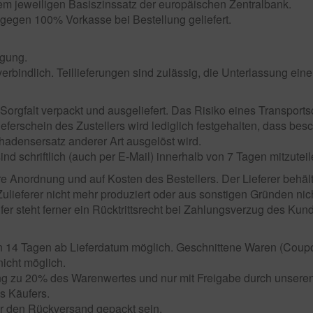
em jeweiligen Basiszinssatz der europäischen Zentralbank.
gegen 100% Vorkasse bei Bestellung geliefert.
igung.
verbindlich. Teillieferungen sind zulässig, die Unterlassung ei
Sorgfalt verpackt und ausgeliefert. Das Risiko eines Transport
erschein des Zustellers wird lediglich festgehalten, dass besc
densersatz anderer Art ausgelöst wird.
nd schriftlich (auch per E-Mail) innerhalb von 7 Tagen mitzuteil
e Anordnung und auf Kosten des Bestellers. Der Lieferer behä
 Zulieferer nicht mehr produziert oder aus sonstigen Gründen ni
er steht ferner ein Rücktrittsrecht bei Zahlungsverzug des Kun
 14 Tagen ab Lieferdatum möglich. Geschnittene Waren (Coup
icht möglich.
ng zu 20% des Warenwertes und nur mit Freigabe durch unseren 
s Käufers.
r den Rückversand gepackt sein.