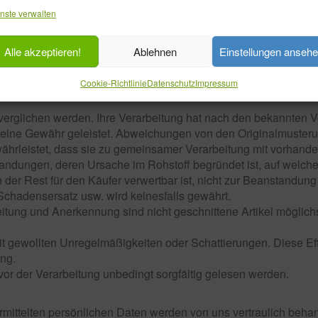
nste verwalten
igen Bezahlung unser Eigentum.
Alle akzeptieren!
Ablehnen
Einstellungen anseh
ch: 35390 Gießen
Cookie-Richtlinie
Datenschutz
Impressum
erglichen werden. Ihre Verarbeitung hat nach den bekannten Ver
 keine Gewähr geleistet. Abweichungen von den Originalmusteru
ährleistet, dass sie zu gemeinsamer Verarbeitung mit vorhande
andungen, deren Ursache im Rohstoff begründet ist, auf welche
 der Rest für den Käufer verwertbar ist, nicht zur Beanstandun
Schadensersatz usw. wird keinesfalls gewährt.
tung und Anerkennung sind nicht geschnittene Artikel möglic
mit gewollten Unregelmäßigkeiten oder Schattierungen. Diese Ef
ng.
vor der Verarbeitung unbedingt sorgfältig gelesen werden.
rmittelten persönlichen Daten werden von uns vertraulich behand