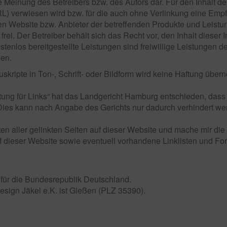
che Meinung des Betreibers bzw. des Autors dar. Für den Inhalt de
URL) verwiesen wird bzw. für die auch ohne Verlinkung eine Emp
den Website bzw. Anbieter der betreffenden Produkte und Leistun
frei. Der Betreiber behält sich das Recht vor, den Inhalt diese
stenlos bereitgestellte Leistungen sind freiwillige Leistungen de
nen.
kripte in Ton-, Schrift- oder Bildform wird keine Haftung übe
tung für Links“ hat das Landgericht Hamburg entschieden, dass 
t. Dies kann nach Angabe des Gerichts nur dadurch verhindert w
ten aller gelinkten Seiten auf dieser Website und mache mir die 
uf dieser Website sowie eventuell vorhandene Linklisten und Foren
für die Bundesrepublik Deutschland.
esign Jäkel e.K. ist Gießen (PLZ 35390).