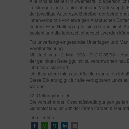
Alle Inhalte stellen im Zweifelsfall die persönli
Leistungen, auf die hier über eine Verlinkung (
der jeweilige Autor bzw. Betreiber der betreffen
Innenverhältnis von etwaigen Ansprüchen Dritter 
ändern. Eine Haftung ergibt sich daraus nicht. Ko
besteht und die jederzeit eingestellt werden kön
Für unverlangt eingesandte Unterlagen und Manus
Veröffentlichung.
Mit Urteil vom 12. Mai 1998 – 312 O 85/98 – „Haf
der gelinkten Seite ggf. mit zu verantworten ha
Inhalten distanziert.
Ich distanziere mich ausdrücklich von allen Inhal
Diese Erklärung gilt für alle verfügbaren Links a
werden.
13. Geltungsbereich
Die vorstehenden Geschäftsbedingungen gelten 
Gerichtsstand ist Sitz der Firma Farben & Raumd
Inhalt Teilen: