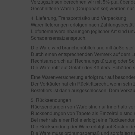
Verzugszinsen berechnen wir mit 5% p.a. über d
Geschnittene Waren (Couponartikel) werden nur 
4. Lieferung, Transportrisiko und Verpackung
Warenlieferungen erfolgen nach Zahlungsbestät
Lieferterminvereinbarungen jeglicher Art sind un
Schadensersatzanspruch.
Die Ware wird branchenüblich und mit äußerster 
Durch einen entsprechenden Vermerk auf dem Lief
Rechtsanspruch auf Rechnungskürzung oder Scha
Die Ware rollt auf Gefahr des Käufers. Schäden si
Eine Warenversicherung erfolgt nur auf besonder
Der Verkäufer hat ein Rücktrittsrecht, wenn sein
Bestellers ist dann ausgeschlossen. Dem Verkäuf
5. Rücksendungen
Rücksendungen von Ware sind nur innerhalb von
Rücksendungen von Tapete als Einzelrolle sind n
Bei mehr als einer Rolle erfolgt eine Rücksendu
Die Rücksendung der Ware erfolgt auf Kosten de
Die Ware muss ordnungsgemäß und sorgfältig fü