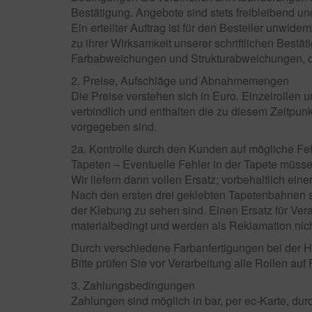
Bestätigung. Angebote sind stets freibleibend un
Ein erteilter Auftrag ist für den Besteller unw
zu ihrer Wirksamkeit unserer schriftlichen Best
Farbabweichungen und Strukturabweichungen, da
2. Preise, Aufschläge und Abnahmemengen
Die Preise verstehen sich in Euro. Einzelrollen
verbindlich und enthalten die zu diesem Zeitpunk
vorgegeben sind.
2a. Kontrolle durch den Kunden auf mögliche Fe
Tapeten – Eventuelle Fehler in der Tapete müssen
Wir liefern dann vollen Ersatz; vorbehaltlich ei
Nach den ersten drei geklebten Tapetenbahnen sin
der Klebung zu sehen sind. Einen Ersatz für Vera
materialbedingt und werden als Reklamation nich
Durch verschiedene Farbanfertigungen bei der He
Bitte prüfen Sie vor Verarbeitung alle Rollen auf 
3. Zahlungsbedingungen
Zahlungen sind möglich in bar, per ec-Karte, du