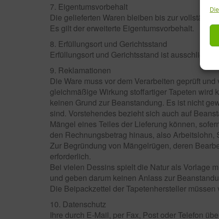
7. Eigentumsvorbehalt
Die
Die gelieferten Waren bleiben bis zur vollständ
Es gilt der erweiterte Eigentumsvorbehalt.
8. Erfüllungsort und Gerichtsstand
Erfüllungsort und Gerichtsstand ist ausschließli
9. Reklamationen
Die Ware muss vor dem Verarbeiten geprüft und v
gleichmäßige Wirkung stoffartiger Tapeten wird
keinen Grund zur Beanstandung. Es ist nicht gew
sind. Vorstehendes bezieht sich auch auf Beanst
Mängel eines Teiles der Lieferung können, sofern
den Rechnungsbetrag hinaus, also Arbeitslohn, 
Zur Begründung von Mängelrügen, deren Bearbei
erforderlich.
Bei vielen Dessins spielt die Natur als Vorlage 
und geben darum keinen Anlass zur Beanstandu
Die Beipackzettel der Tapetenhersteller müssen 
10. Datenschutz
Ihre durch E-Mail, per Fax, Post oder Telefon übe