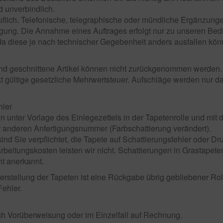
d unverbindlich.
iderruflich. Telefonische, telegraphische oder mündliche Ergän
ätigung. Die Annahme eines Auftrages erfolgt nur zu unseren B
 diese je nach technischer Gegebenheit anders ausfallen kön
 und geschnittene Artikel können nicht zurückgenommen werden.
t gültige gesetzliche Mehrwertsteuer. Aufschläge werden nur da
hler
 unter Vorlage des Einlegezettels in der Tapetenrolle und mit 
ner anderen Anfertigungsnummer (Farbschattierung verändert).
d Sie verpflichtet, die Tapete auf Schattierungsfehler oder Dru
rbeitungskosten leisten wir nicht. Schattierungen in Grastapet
t anerkannt.
rstellung der Tapeten ist eine Rückgabe übrig gebliebener Roll
Fehler.
rch Vorüberweisung oder im Einzelfall auf Rechnung.