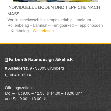
INDIVIDUELLE BÖDEN UND TEPPICHE NACH
MASS
Von kuschelweich bis strapazierfähig. Linoleum –
Rollenbelag – Laminat – Fertigparkett – Teppichboden
– Korkbelag...
Weiterlesen
Farben & Raumdesign Jäkel e.K
Alsfelderstr. 9 - 35305 Grünberg
06401 6214
Öffnungszeiten:
Mo. – Fr. : 9.00 – 12.30 & 14.30 – 18.00 Uhr
und Sa: 9.00 – 13.00 Uhr